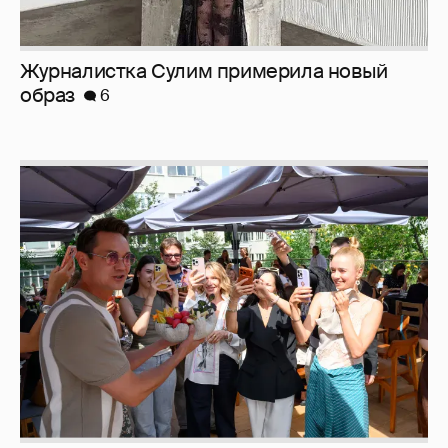
Анастасия Гребенкина, Женя Малахова,
Оксана Русланова и другие гости
фестиваля «Баланс вкуса и ритма»:
рассматриваем летние образы