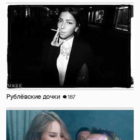
Рублёвские дочки
187
Неужели правда?
143