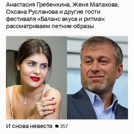
И снова невеста
357