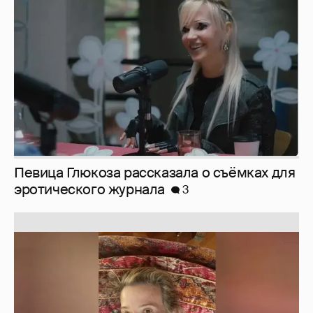
эротического журнала
3
Юлия Высоцкая выложила селфи без
макияжа
2