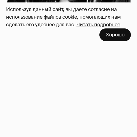
Используя данный сайт, вы даете согласие на
использование файлов cookie, помогающих нам
сделать его удобнее для вас.
Читать подробнее
Зачем нам вообще платить налоги? (или:
Хорошо
как работают наши деньги, когда мы
заикаемся о защите прав)