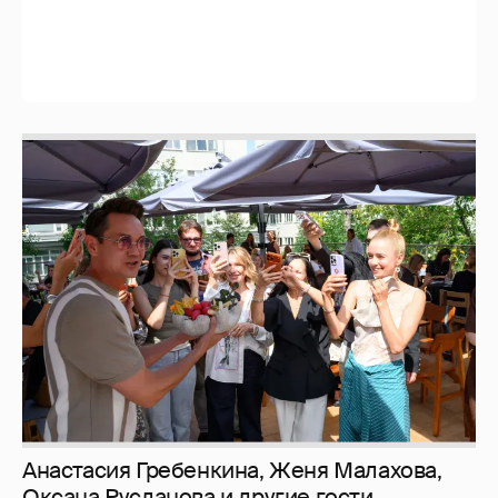
И снова невеста
357