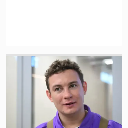
Никита Кологривый высказался насчёт
ИИ
1