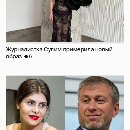
И снова невеста
358