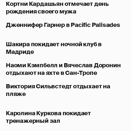
Кортни Кардашьян отмечает день
рождения своего мужа
Дженнифер Гарнер в Pacific Palisades
Шакира покидает ночной клуб в
Мадриде
Наоми Кэмпбелл и Вячеслав Доронин
отдыхают на яхте в Сан-Тропе
Виктория Сильвстедт отдыхает на
пляже
Каролина Куркова покидает
тренажерный зал