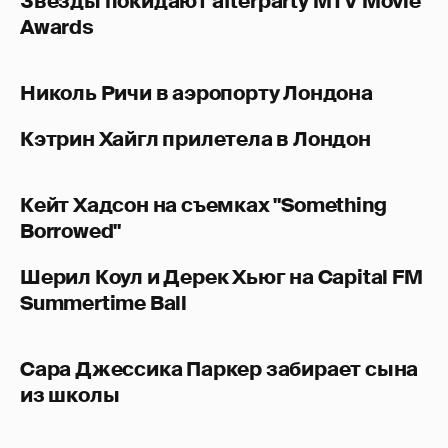
Звезды покидают afterparty MTV Movie
Awards
Николь Ричи в аэропорту Лондона
Кэтрин Хайгл прилетела в Лондон
Кейт Хадсон на съемках "Something
Borrowed"
Шерил Коул и Дерек Хьюг на Capital FM
Summertime Ball
Сара Джессика Паркер забирает сына
из школы