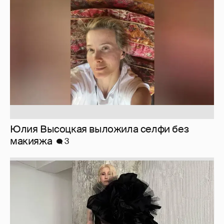
Юлия Высоцкая выложила селфи без
макияжа
3
Журналистка Сулим примерила новый
образ
6