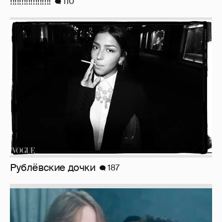
Рублёвские дочки
187
Неужели правда?
143