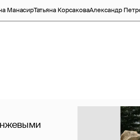
на Манасир
Татьяна Корсакова
Александр Петр
ранжевыми