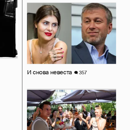
И снова невеста
357