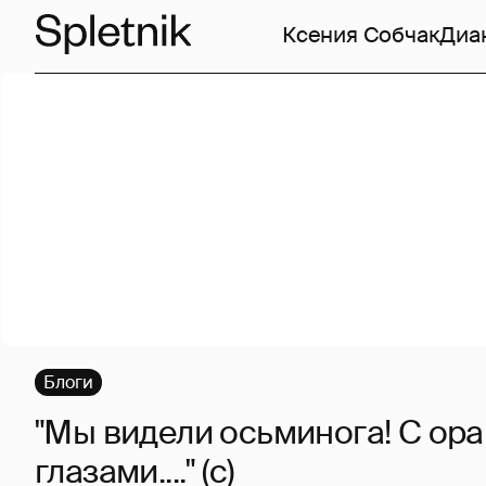
Ксения Собчак
Диа
Блоги
"Мы видели осьминога! С о
глазами...." (с)