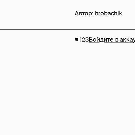
Автор:
hrobachik
123
Войдите в акка