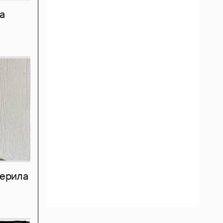
а
мерила