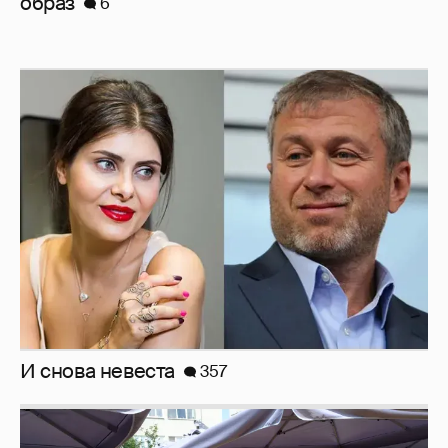
образ
6
И снова невеста
357