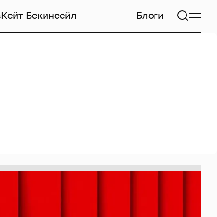
в
Кейт Бекинсейл
Блоги