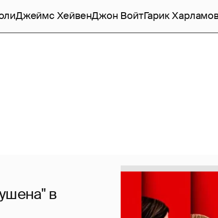
оли
Джеймс Хейвен
Джон Войт
Гарик Харламо
ушена" в