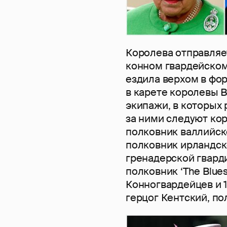
Королева отправляе
конном гвардейском
ездила верхом в фор
в карете королевы В
экипажи, в которых
за ними следуют ко
полковник валлийск
полковник ирландск
гренадерской гвард
полковник ‘The Blues
Конногвардейцев и 1
герцог Кентский, по