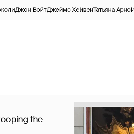
Джоли
Джон Войт
Джеймс Хейвен
Татьяна Арно
ooping the