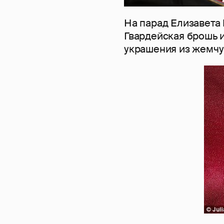
На парад Елизавета 
Гвардейская брошь 
украшения из жемчу