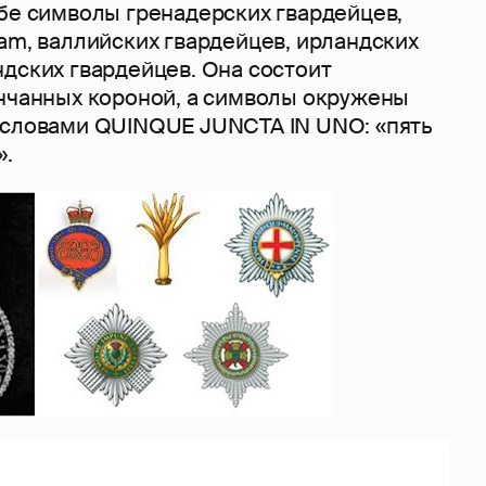
ебе символы гренадерских гвардейцев,
am, валлийских гвардейцев, ирландских
ндских гвардейцев. Она состоит
енчанных короной, а символы окружены
 словами QUINQUE JUNCTA IN UNO: «пять
».