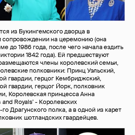
тся из Букингемского дворца в
 сопровождении на церемонию (она
ме до 1986 года, после чего начала ездить
иктории 1842 года). Ей предшествуют
 размещаются члены королевский семьи,
ролевские полковники: Принц Уэльский,
ой гвардии, герцог Кембриджский,
ой гвардии, герцог Йорк, полковник
ии, Королевская принцесса Анна
 and Royals’ - Королевских
-го Драгунского полка, а в одной из карет
лковник шотландских гвардейцев.