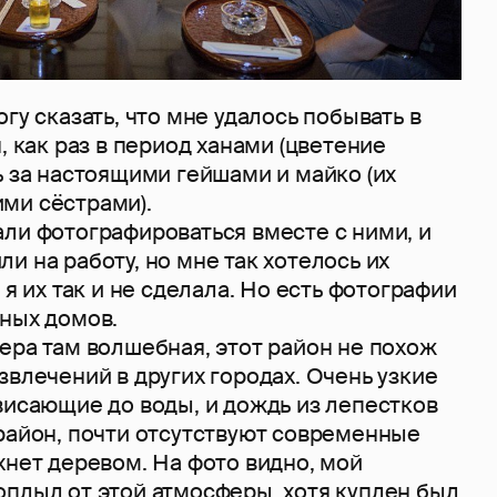
гу сказать, что мне удалось побывать в
, как раз в период ханами (цветение
ь за настоящими гейшами и майко (их
ми сёстрами).
ли фотографироваться вместе с ними, и
и на работу, но мне так хотелось их
 я их так и не сделала. Но есть фотографии
йных домов.
ера там волшебная, этот район не похож
звлечений в других городах. Очень узкие
висающие до воды, и дождь из лепестков
 район, почти отсутствуют современные
хнет деревом. На фото видно, мой
оплыл от этой атмосферы, хотя куплен был