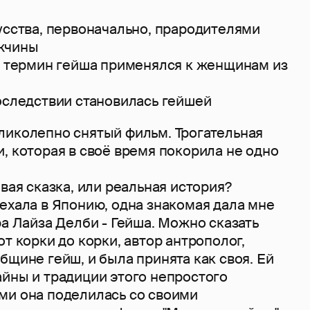
усства, первоначально, прародителями
жчины
о, термин гейша применялся к женщинам из
последствии становилась гейшей
ликолепно снятый фильм. Трогательная
, которая в своё время покорила не одно
ивая сказка, или реальная история?
ехала в Японию, одна знакомая дала мне
ра Лайза Делби - Гейша. Можно сказать
от корки до корки, автор антрополог,
бщине гейш, и была принята как своя. Ей
айны и традиции этого непростого
ми она поделилась со своими