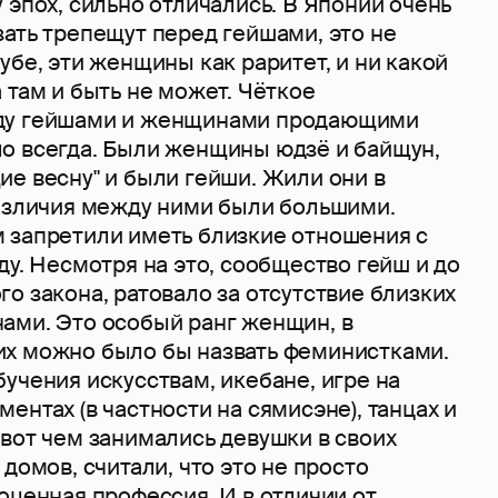
 эпох, сильно отличались. В Японии очень
ать трепещут перед гейшами, это не
убе, эти женщины как раритет, и ни какой
 там и быть не может. Чёткое
ду гейшами и женщинами продающими
о всегда. Были женщины юдзё и байщун,
е весну" и были гейши. Жили они в
различия между ними были большими.
 запретили иметь близкие отношения с
ду. Несмотря на это, сообщество гейш и до
о закона, ратовало за отсутствие близких
ами. Это особый ранг женщин, в
х можно было бы назвать феминистками.
учения искусствам, икебане, игре на
ентах (в частности на сямисэне), танцах и
вот чем занимались девушки в своих
 домов, считали, что это не просто
оценная профессия. И в отличии от