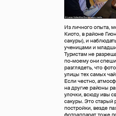
Из личного опыта, мо
Киото, в районе Гион
сакуры), и наблюдат
ученицами и младши
Туристам не разреша
по-моему они спешил
разглядеть, что фото
улицы тех самых ча
Если честно, атмосф
на другие районы ра
улочки, всюду ивы с
сакуры. Это старый
постройки, везде па
фотоаппарат тоже п