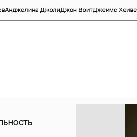
ов
Анджелина Джоли
Джон Войт
Джеймс Хейве
льность