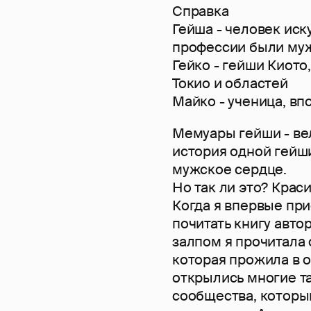
Справка
Гейша - человек иск
профессии были му
Гейко - гейши Киот
Токио и областей
Майко - ученица, в
Мемуары гейши - ве
история одной гейши
мужское сердце.
Но так ли это? Крас
Когда я впервые при
почитать книгу авто
залпом я прочитала 
которая прожила в о
открылись многие т
сообщества, которы