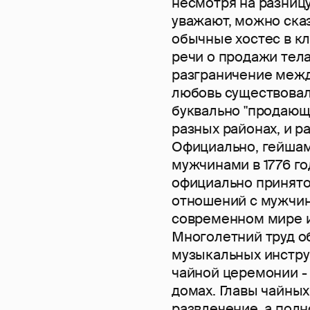
несмотря на разницу
уважают, можно сказ
обычные хостес в кл
речи о продажи тела
разграничение меж
любовь существовал
буквально "продающи
разных районах, и 
Официально, гейшам
мужчинами в 1776 го
официально принятог
отношений с мужчин
современном мире и
Многолетний труд об
музыкальных инструм
чайной церемонии - 
домах. Главы чайных
развлечение, а полн