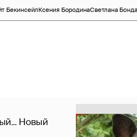
йт Бекинсейл
Ксения Бородина
Светлана Бонд
ый... Новый