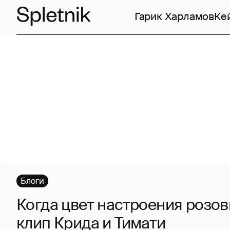
Гарик Харламов
Ке
Блоги
Когда цвет настроения розов
клип Крида и Тимати