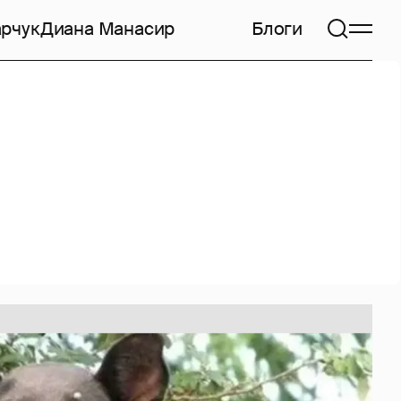
арчук
Диана Манасир
Блоги