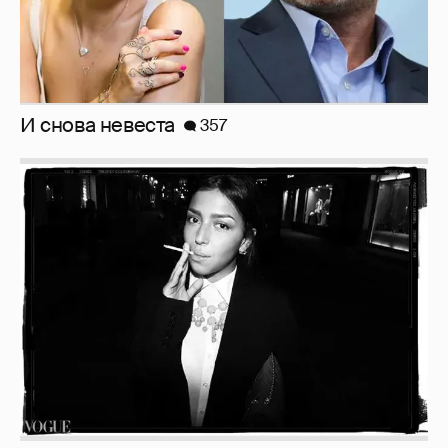
И снова невеста
357