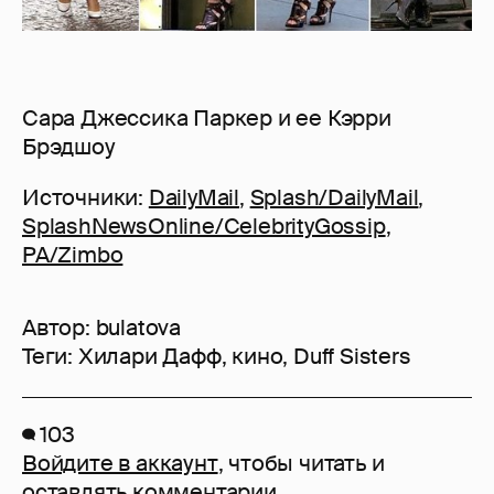
Сара Джессика Паркер и ее Кэрри
Брэдшоу
Источники:
DailyMail
,
Splash/DailyMail
,
SplashNewsOnline/CelebrityGossip
,
PA/Zimbo
Автор:
bulatova
Теги:
Хилари Дафф
,
кино
,
Duff Sisters
103
Войдите в аккаунт
, чтобы читать и
оставлять комментарии