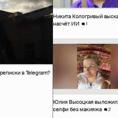
Никита Кологривый выск
насчёт ИИ
1
рeписки в Telegram?
Юлия Высоцкая выложил
селфи без макияжа
2