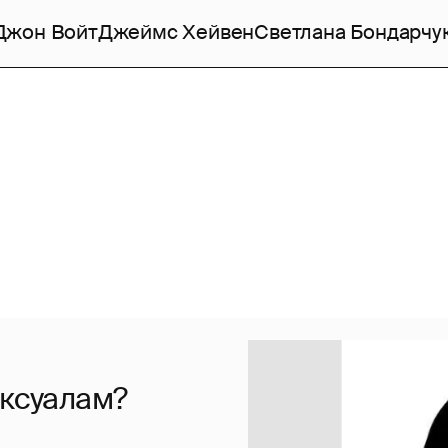
Джон Войт
Джеймс Хейвен
Светлана Бондарчу
ексуалам?