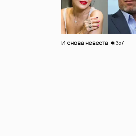
И снова невеста
357