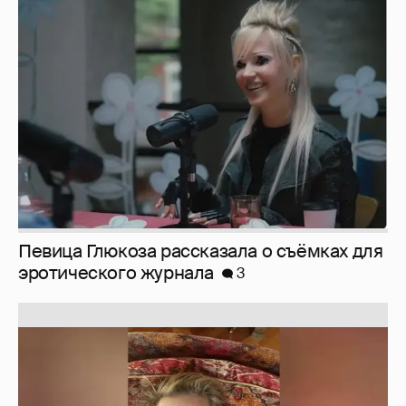
Певица Глюкоза рассказала о съёмках для
эротического журнала
3
Юлия Высоцкая выложила селфи без
макияжа
2