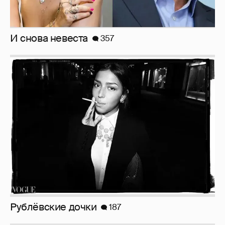
И снова невеста
357
Рублёвские дочки
187