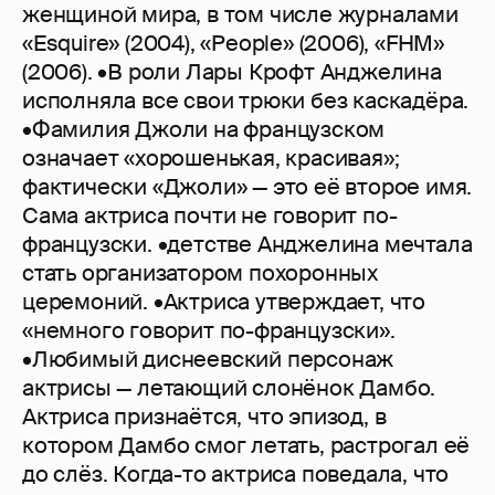
женщиной мира, в том числе журналами
«Esquire» (2004), «People» (2006), «FHM»
(2006). •В роли Лары Крофт Анджелина
исполняла все свои трюки без каскадёра.
•Фамилия Джоли на французском
означает «хорошенькая, красивая»;
фактически «Джоли» — это её второе имя.
Сама актриса почти не говорит по-
французски. •детстве Анджелина мечтала
стать организатором похоронных
церемоний. •Актриса утверждает, что
«немного говорит по-французски».
•Любимый диснеевский персонаж
актрисы — летающий слонёнок Дамбо.
Актриса признаётся, что эпизод, в
котором Дамбо смог летать, растрогал её
до слёз. Когда-то актриса поведала, что