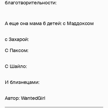
благотворительности:
А еще она мама 6 детей: с Мэддоксом
с Захарой:
С Паксом:
С Шайло:
И близнецами:
Автор:
WantedGirl