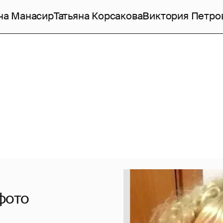
на Манасир
Татьяна Корсакова
Виктория Петро
фото