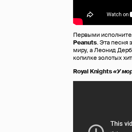
Первыми исполнител
Peanuts
. Эта песня
миру, а Леонид Дерб
копилке золотых хи
Royal Knights
«У мо