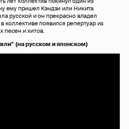
ть лет коллектив покинул один из
ну ему пришел Кэндзи или Никита
ыла русской и он прекрасно владел
 в коллективе появился репертуар из
х песен и хитов.
авли" (на русском и японском)