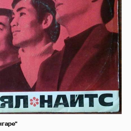
нгаре"