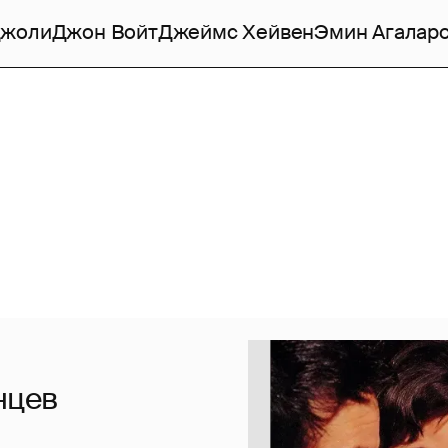
Джоли
Джон Войт
Джеймс Хейвен
Эмин Агалар
нцев