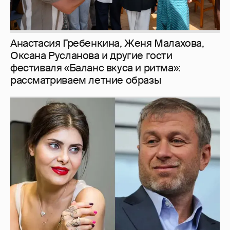
И снова невеста
357