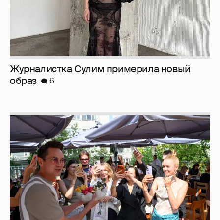
Анастасия Гребенкина, Женя Малахова,
Оксана Русланова и другие гости
фестиваля «Баланс вкуса и ритма»:
рассматриваем летние образы