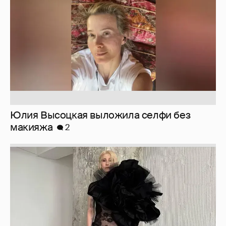
макияжа
2
Журналистка Сулим примерила новый
образ
6