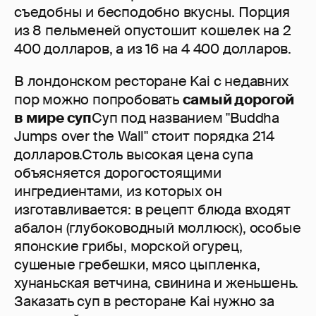
съедобны и бесподобно вкусны. Порция
из 8 пельменей опустошит кошелек на 2
400 долларов, а из 16 на 4 400 долларов.
В лондонском ресторане Kai с недавних
пор можно попробовать
самый дорогой
в мире суп
Суп под названием "Buddha
Jumps over the Wall" стоит порядка 214
долларов.Столь высокая цена супа
объясняется дорогостоящими
ингредиентами, из которых он
изготавливается: в рецепт блюда входят
абалон (глубоководный моллюск), особые
японские грибы, морской огурец,
сушеные гребешки, мясо цыпленка,
хунаньская ветчина, свинина и женьшень.
Заказать суп в ресторане Kai нужно за