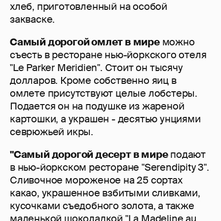
хлеб, приготовленный на особой
закваске.
Самый дорогой омлет в мире
можно
съесть в ресторане нью-йоркского отеля
"Le Parker Meridien". Стоит он тысячу
долларов. Кроме собственно яиц в
омлете присутствуют целые лобстеры.
Подается он на подушке из жареной
картошки, а украшен - десятью унциями
севрюжьей икры.
"Самый дорогой десерт в мире
подают
в нью-йоркском ресторане "Serendipity 3".
Сливочное мороженое на 25 сортах
какао, украшенное взбитыми сливками,
кусочками съедобного золота, а также
маленькой шоколадкой "La Madeline au