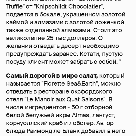
Truffle" от "Knipschildt Chocolatier",
подается в бокале, украшенном золотой
каймой и алмазами с золотой ложечкой,
также отделанной алмазами. Стоит это
великолепие 25 тыс долларов. О
желании отведать десерт необходимо
предупреждать заранее. Кстати, пустую
посуду клиент может забрать с собой. "
Самый дорогой в мире салат,
который
называется "Florette Sea&Earth", можно
отведать в ресторане оксфордского
отеля "Le Manoir aux Quat Saisons". В
числе ингредиентов - 50 г отборной
белой белужьей икры Almas, лангуст,
корнуоллский краб и лобстер. Автор
блюда Раймонд ле Бланк добавил в него