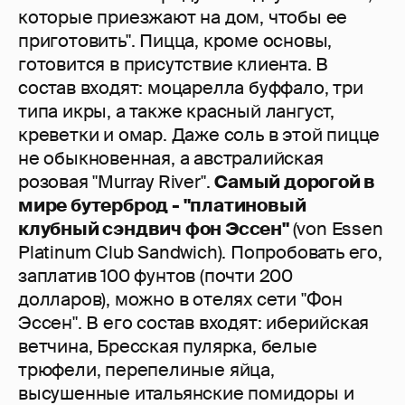
которые приезжают на дом, чтобы ее
приготовить". Пицца, кроме основы,
готовится в присутствие клиента. В
состав входят: моцарелла буффало, три
типа икры, а также красный лангуст,
креветки и омар. Даже соль в этой пицце
не обыкновенная, а австралийская
розовая "Murray River".
Самый дорогой в
мире бутерброд - "платиновый
клубный сэндвич фон Эссен"
(von Essen
Platinum Club Sandwich). Попробовать его,
заплатив 100 фунтов (почти 200
долларов), можно в отелях сети "Фон
Эссен". В его состав входят: иберийская
ветчина, Бресская пулярка, белые
трюфели, перепелиные яйца,
высушенные итальянские помидоры и