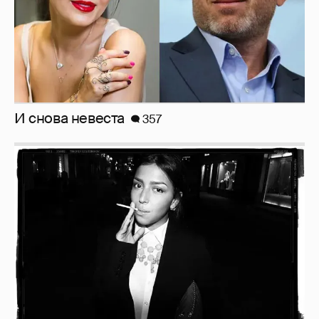
И снова невеста
357