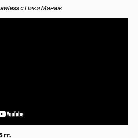
lawless с Ники Минаж
 гг.