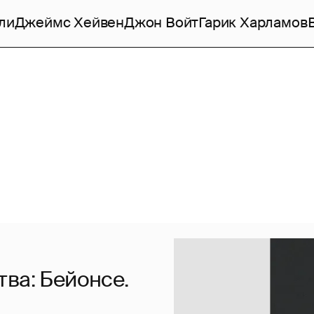
ли
Джеймс Хейвен
Джон Войт
Гарик Харламов
ва: Бейонсе.