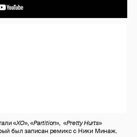
тали «
XO
», «
Partition
», «
Pretty Hurts
»
орый был записан ремикс с Ники Минаж.