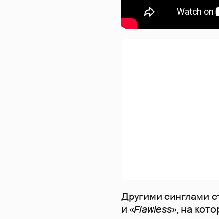
Другими синглами с
и «
Flawless
», на кот