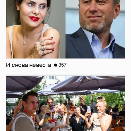
И снова невеста
357