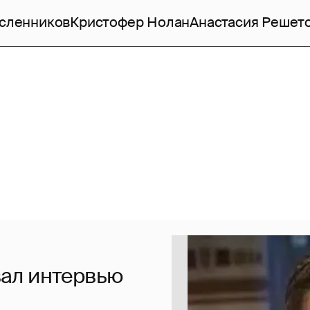
сленников
Кристофер Нолан
Анастасия Решет
ал интервью