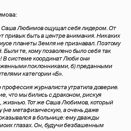
имова:
ы Саша Любимов ощущал себя лидером. От
ет привык быть в центре внимания. Никаких
диусе планеты Земля не признавал. Поэтому
й. Были те, кому позволено было себя так
! В системе координат Люби они
орженными поклонниками, б) преданными
ятелями категории «Б».
о профессия журналиста утратила доверие.
е, что мы бились с драконом, рискуя
, жизнью. Тот же Саша Любимов, который
у (не метафизическую, а очень даже
 оказывался в больнице: ему дважды
 моих глазах. Он, будучи безбашенным