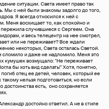
идение ситуации. Света имеет право так
ть. Мы с ней были знакомы задолго до того,
дров. Я всегда относился к ней с
. Меня восхищает то, как спокойно и
 пережила случившиеся с Сергеем. Она
идорам, и весь телецентр на нее смотрел,
ивает или не переживает? Все ждали
жению некоторых, Света осталась Светой.
 сломило и даже не надломило. Меня это
ых кумушек возмущало: ''Не переживает
огла бы хоть вид сделать!'' Хотя, понятно,
 погиб отец ее детей, человек, который ее
к такому нельзя подготовиться, но если
о достоинства есть, оно сохраняется
ях.
 Александр достойно ответил. А не в стиле