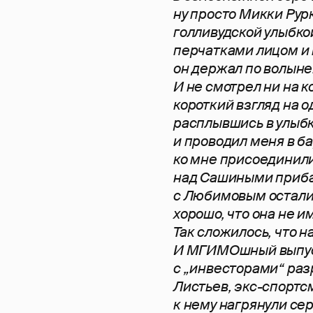
ну просто Микки Рур
голливудской улыбко
перчатками лицом и 
он держал по волыне.
И не смотрел ни на к
короткий взгляд на од
расплывшись в улыбк
и проводил меня в ба
ко мне присоединил
над Сашиными приба
с Любимовым остали
хорошо, что она не 
Так сложилось, что 
И МГИМОшный выпус
с „инвесторами“ раз
Листьев, экс-спортс
к нему нагрянули се