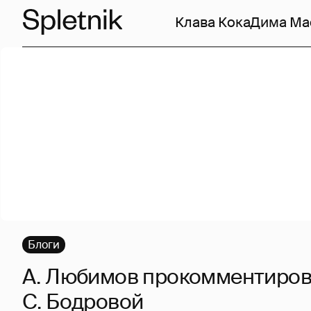
Клава Кока
Дима Ма
Блоги
А. Любимов прокомментиров
С. Бодровой