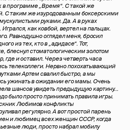
к в программе „Время“. С такой же
й. С таким же изуродованным боксерскими
мускулистыми руками. Да. А в руках
 Игрался, как ковбой, вертел на пальцах.
ого. Равнодушно оглядел меня, бросил
ного из тех, кто в „адидасе“. Тот,
е, блеснул стоматологическим золотом
р, где и оставил. Через четверть часа
ись телеколлеги. Нервно похохатывающий
утками Артем свалил быстро, а мы
сь ужинать в ожидании его мамы. Очень
имела шансов увидеть предыдущую картину…
надо было просто принимать правила игры.
кник Любимов конфликты
руливал регулярно. А вот простой парень
мен и любимец всех женщин СССР, когда
рьезные люди, просто набрал мобилу