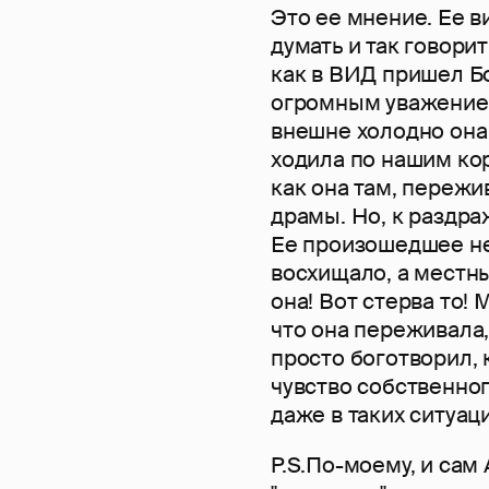
Это ее мнение. Ее в
думать и так говори
как в ВИД пришел Бо
огромным уважением
внешне холодно она
ходила по нашим кор
как она там, переж
драмы. Но, к раздра
Ее произошедшее не
восхищало, а местн
она! Вот стерва то! М
что она переживала,
просто боготворил, 
чувство собственног
даже в таких ситуаци
P.S.По-моему, и сам