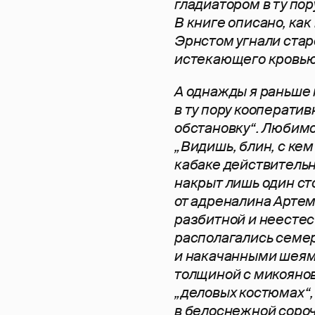
гладиатором в ту пор
В книге описано, как 
Эрнстом угнали стар
истекающего кровью 
А однажды я раньше
в ту пору кооперати
обстановку“. Любимо
„Видишь, блин, с ке
кабаке действительн
накрыт лишь один сто
от адреналина Артем
разбитной и неестес
располагались семер
и накачанными шеям
толщиной с микоянов
„деловых костюмах“, 
в белоснежной сороч