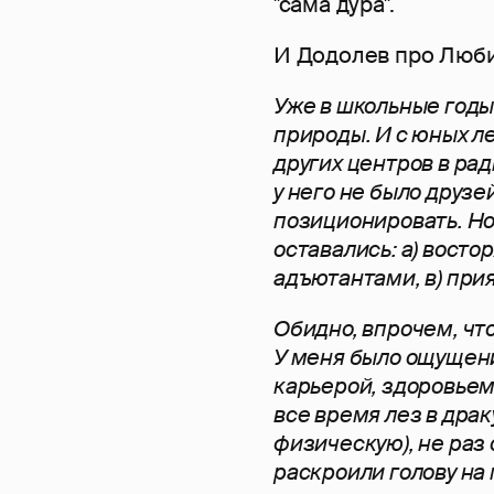
''сама дура''.
И Додолев про Люб
Уже в школьные год
природы. И с юных л
других центров в ра
у него не было друзе
позиционировать. Но
оставались: а) вост
адъютантами, в) при
Обидно, впрочем, чт
У меня было ощущени
карьерой, здоровьем
все время лез в драк
физическую), не раз
раскроили голову на