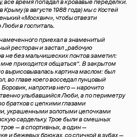
у, все время попадал в кровавые переделки.
в Крыму (в августе 1988 года) мы с Костей
енький «Москвич», чтобы отвезти
Люби в госпиталь.
 намеченного приехал в знаменитый
вный ресторан и застал „рабочую
в не без мальчишеских понтов заметил:
м мне приходится общаться“. В закрытом
о вырисовывалась картина маслом: был
л, во главе коего восседал пунцовый
 Боровик, напротив него — нарочито
твенно улыбавшийся Люби, а по периметру
о братков с цепкими глазами
и, украшенными золотыми цепочками
скую сардельку. Трое были в смешных
трое — в спортивных, а один —
ке и бежевых брюках, со спичкой в зубах —