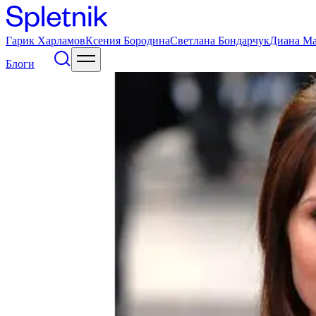
Гарик Харламов
Ксения Бородина
Светлана Бондарчук
Диана М
Блоги