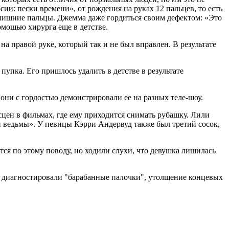
: пески времени», от рождения на руках 12 пальцев, то есть
е лишние пальцы. Джемма даже гордиться своим дефектом: «Это
омощью хирурга еще в детстве.
а правой руке, который так и не был вправлен. В результате
пупка. Его пришлось удалить в детстве в результате
они с гордостью демонстрировали ее на разных теле-шоу.
сцен в фильмах, где ему приходится снимать рубашку. Лили
й ведьмы». У певицы Кэрри Андервуд также был третий сосок,
ется по этому поводу, но ходили слухи, что девушка лишилась
е диагностировали "барабанные палочки", утолщение концевых