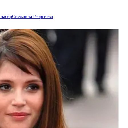
анасир
Снежанна Георгиева