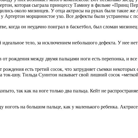
он, которая сыграла принцессу Тамину в фильме «Принц Персии
одились около мизинцев. У отца актрисы на руках были такие ж
я у Артертон морщинистое ухо. Все дефекты были устранены с п
, когда он неудачно поиграл в баскетбол, был сломан мизинец н
 идеальное тело, за исключением небольшого дефекта. У нее нет 
от рождения между двумя пальцами ноги есть перепонка, и все 
рождения есть третий сосок, что затрудняет съемки некоторых 
на ток-шоу. Тильда Суинтон называет свой лишний сосок «метко
опыто, так как на ноге только два пальца. Кейт не распространя
 ноготь на большом пальце, как у маленького ребенка. Актрис