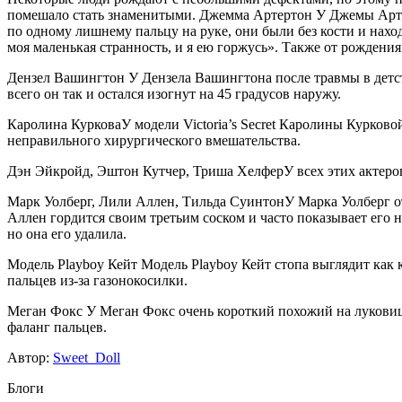
помешало стать знаменитыми. Джемма Артертон У Джемы Артерт
по одному лишнему пальцу на руке, они были без кости и нах
моя маленькая странность, и я ею горжусь». Также от рождени
Дензел Вашингтон У Дензела Вашингтона после травмы в детстве
всего он так и остался изогнут на 45 градусов наружу.
Каролина КурковаУ модели Victoria’s Secret Каролины Курковой
неправильного хирургического вмешательства.
Дэн Эйкройд, Эштон Кутчер, Триша ХелферУ всех этих актеров 
Марк Уолберг, Лили Аллен, Тильда СуинтонУ Марка Уолберг от 
Аллен гордится своим третьим соском и часто показывает его 
но она его удалила.
Модель Playboy Кейт Модель Playboy Кейт стопа выглядит как к
пальцев из-за газонокосилки.
Меган Фокс У Меган Фокс очень короткий похожий на луковицу
фаланг пальцев.
Автор:
Sweet_Doll
Блоги