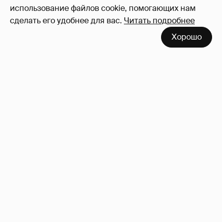
использование файлов cookie, помогающих нам
сделать его удобнее для вас.
Читать подробнее
Хорошо
53-летний брат Анджелины Джоли
совершил каминг-аут* после развода с
женой
42