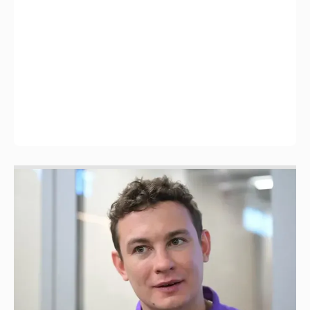
Никита Кологривый высказался насчёт
ИИ
1