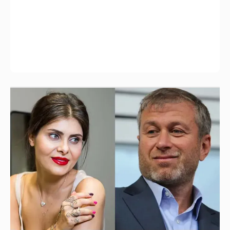
И снова невеста
357