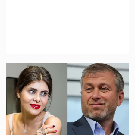
И снова невеста
357
Рублёвские дочки
187