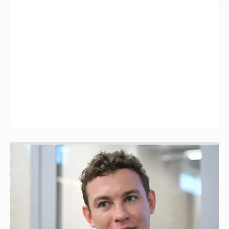
Никита Кологривый высказался насчёт
ИИ
1