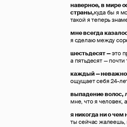
наверное, в мире о
страны,
куда бы я м
такой я теперь знам
мне всегда казалос
я сделаю между соро
шестьдесят —
это п
а пятьдесят — почти 
каждый — неважно,
ощущает себя 24-ле
выпадение волос, 
мне, что я человек, 
я никогда ни о чем
ты сейчас жалеешь, 