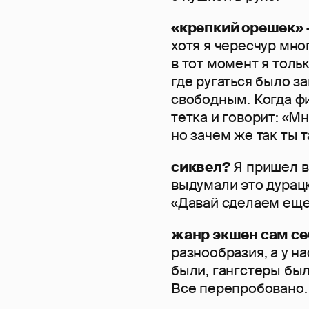
«крепкий орешек» 
хотя я чересчур мно
в тот момент я толь
где ругаться было з
свободным. Когда ф
тетка и говорит: «М
но зачем же так ты 
сиквел?
Я пришел в 
выдумали это дурац
«Давай сделаем еще
жанр экшен сам себ
разнообразия, а у н
были, гангстеры был
Все перепробовано.