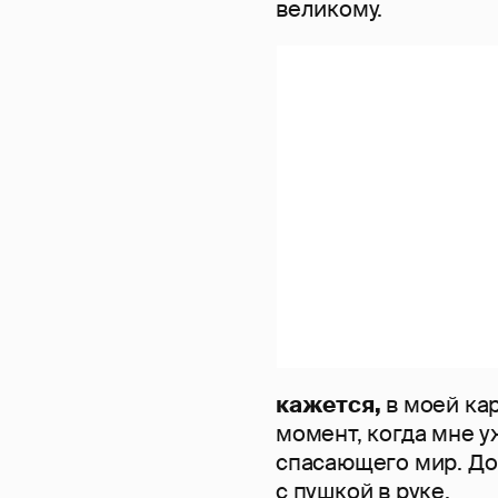
великому.
кажется,
в моей ка
момент, когда мне у
спасающего мир. До
с пушкой в руке.