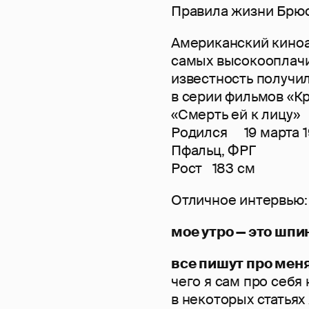
Правила жизни Брю
Американский киноа
самых высокооплачи
известность получи
в серии фильмов «Кр
«Смерть ей к лицу»
Родился 19 марта 19
Пфальц, ФРГ
Рост 183 см
Отличное интервью: 
мое утро — это шпин
все пишут про меня
чего я сам про себя 
в некоторых статьях