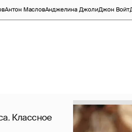
ов
Антон Маслов
Анджелина Джоли
Джон Войт
а. Классное