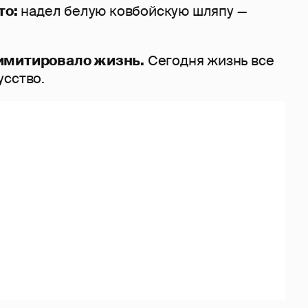
то:
надел белую ковбойскую шляпу —
имитировало жизнь.
Сегодня жизнь все
усство.