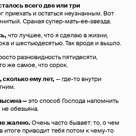
сталось всего две или три
ог приехать и остаться неузнанным. Вот
енитый. Сраная супер-мать-ее-звезда.
ь,
что лучшее, что я сделаю в жизни,
ка и шестьюдесятью. Так вроде и вышло.
росто разновидность пятидесяти,
то же самое, что сорок.
 сколько ему лет,
— где-то внутри
тним.
лысина —
это способ Господа напомнить
а не обезьяна.
 не жалею.
Очень часто бывает: то, о чем
в итоге приводит тебя потом к чему-то