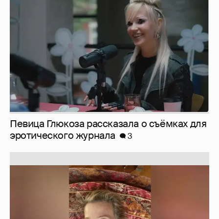
Певица Глюкоза рассказала о съёмках для
эротического журнала
3
Юлия Высоцкая выложила селфи без
макияжа
2