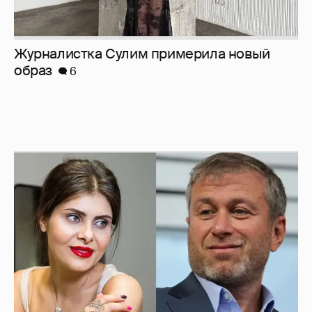
И снова невеста
357