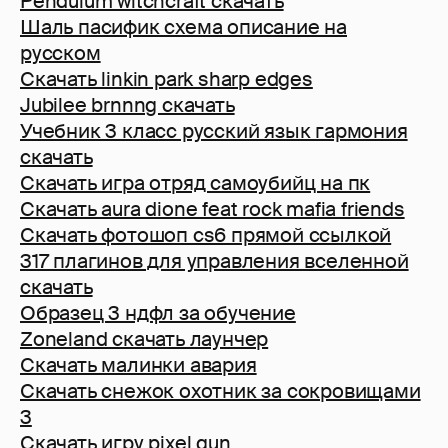
Pendulum witchcraft скачать
Шаль пасифик схема описание на
русском
Скачать linkin park sharp edges
Jubilee brnnng скачать
Учебник 3 класс русский язык гармония
скачать
Скачать игра отряд самоубийц на пк
Скачать aura dione feat rock mafia friends
Скачать фотошоп cs6 прямой ссылкой
317 плагинов для управления вселенной
скачать
Образец 3 ндфл за обучение
Zoneland скачать лаунчер
Скачать малинки авария
Скачать снежок охотник за сокровищами
3
Скачать игру pixel gun