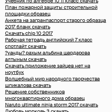
Учебник по алгебре 10 11 класс скачать
План пожарной защиты строительной
площадки образец
Анкета на загранпаспорт старого образца
2017 бланк скачать
Скачать chip 10 2017
Рабочая тетрадь английский 7 класс
спотлайт скачать
?уанды? рахым альбина шардарова
алтыным скачать
Скачать приложение зайцев нет на
ноутбук
Волшебный мир народного творчества
шпикалова скачать
Решение собственников
многоквартирного дома образец
Naruto ultimate ninja storm 2017 скачать
Любовь морковь 3 скачать