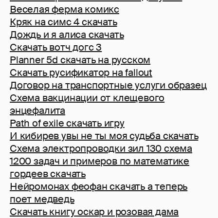
Веселая ферма комикс
Кряк на симс 4 скачать
Дождь и я алиса скачать
Скачать вотч догс 3
Planner 5d скачать на русском
Скачать русификатор на fallout
Договор на транспортные услуги образец
Схема вакцинации от клещевого
энцефалита
Path of exile скачать игру
И кибирев увы не ты моя судьба скачать
Схема электропроводки зил 130 схема
1200 задач и примеров по математике
гордеев скачать
Нейромонах феофан скачать а теперь
поет медведь
Скачать книгу оскар и розовая дама