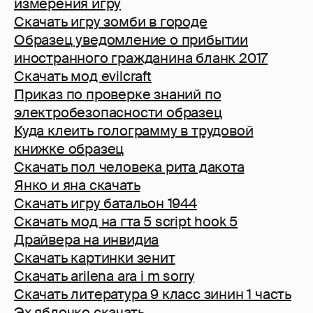
измерения игру
Скачать игру зомби в городе
Образец уведомление о прибытии
иностранного гражданина бланк 2017
Скачать мод evilcraft
Приказ по проверке знаний по
электробезопасности образец
Куда клеить голограмму в трудовой
книжке образец
Скачать пол человека рита дакота
Янко и яна скачать
Скачать игру батальон 1944
Скачать мод на гта 5 sсript hook 5
Драйвера на инвидиа
Скачать картинки зенит
Скачать arilena ara i m sorry
Скачать литература 9 класс зинин 1 часть
Эх яблочко скачать