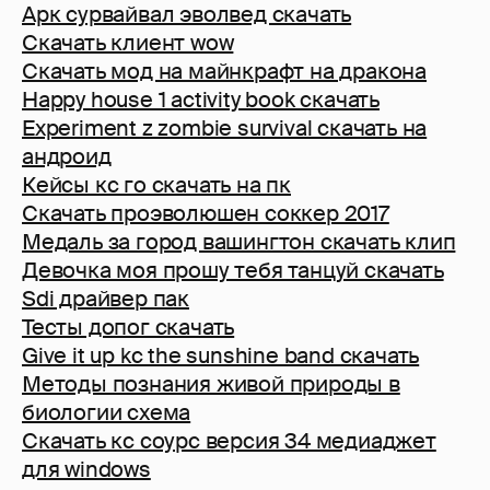
Арк сурвайвал эволвед скачать
Скачать клиент wow
Скачать мод на майнкрафт на дракона
Happy house 1 activity book скачать
Experiment z zombie survival скачать на
андроид
Кейсы кс го скачать на пк
Скачать проэволюшен соккер 2017
Медаль за город вашингтон скачать клип
Девочка моя прошу тебя танцуй скачать
Sdi драйвер пак
Тесты допог скачать
Give it up kc the sunshine band скачать
Методы познания живой природы в
биологии схема
Скачать кс соурс версия 34 медиаджет
для windows