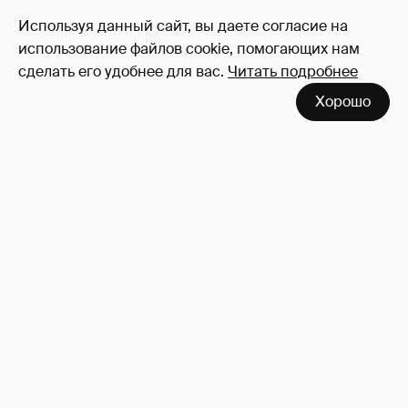
0
Используя данный сайт, вы даете согласие на
Войдите в аккаунт
, чтобы читать и
использование файлов cookie, помогающих нам
оставлять комментарии
сделать его удобнее для вас.
Читать подробнее
Хорошо
Сколько Собчак заплатит за архив своей