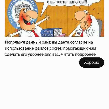
Используя данный сайт, вы даете согласие на
использование файлов cookie, помогающих нам
сделать его удобнее для вас.
Читать подробнее
Зачем нам вообще платить налоги? (или:
Хорошо
как работают наши деньги, когда мы
заикаемся о защите прав)