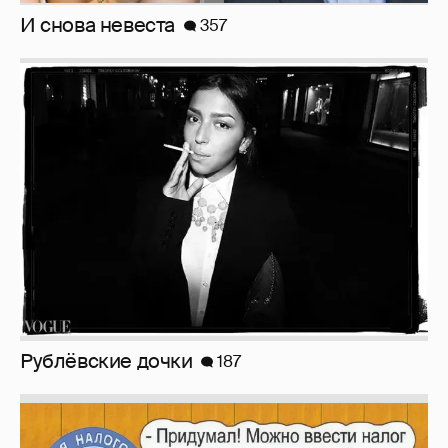
И снова невеста
357
Рублёвские дочки
187