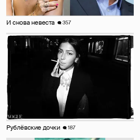
И снова невеста
357
Рублёвские дочки
187