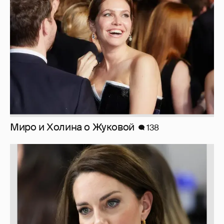
Миро и Холина о Жуковой
138