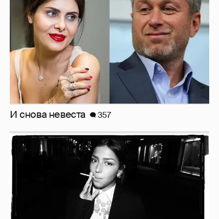
И снова невеста
357