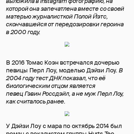
выложила в Instagram фотографию, на
которой она запечатлена вместе со своей
матерью журналисткой Полой Йэтс,
скончавшейся от передозировки героина
в 2000 году.
В 2016 Томас Коэн встречался дочерью
певицы Перл Лоу, моделью Дэйзи Лоу.
В
2004 году тест ДНК показал, что её
биологическим отцом является
певец
Гэвин Россдэйл, а не муж Перл Лоу,
как считалось ранее.
У Дэйзи Лоу с мара по октябрь 2014 был
роман с вокалистом группы Hurts Тео