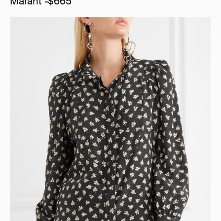
Marant -$665