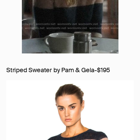
Striped Sweater by Pam & Gela-$195