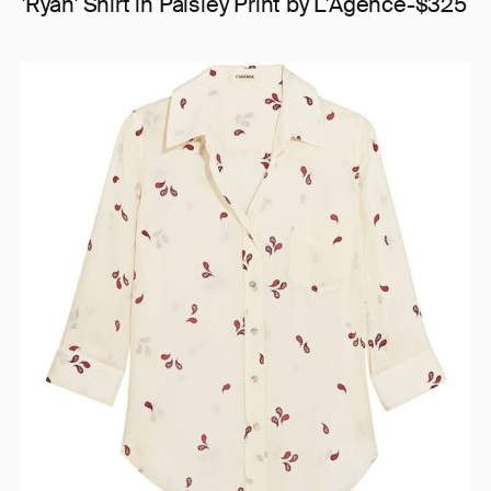
'Ryan' Shirt in Paisley Print by L'Agence-$325