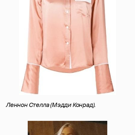
Леннон Стелла (Мэдди Конрад).