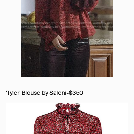
'Tyler' Blouse by Saloni-$350