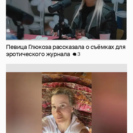
Юлия Высоцкая выложила селфи без
макияжа
2