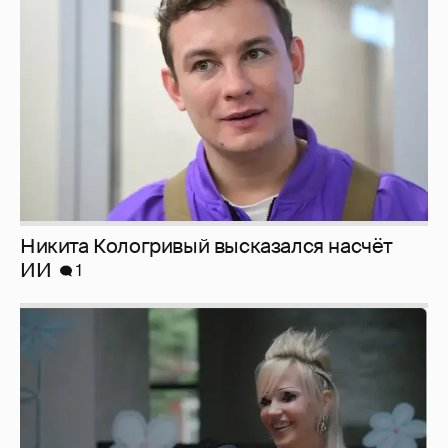
ИИ
1
Певица Глюкоза рассказала о съёмках для
эротического журнала
3