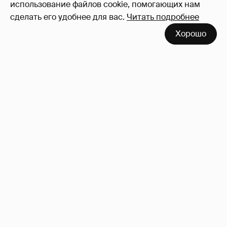
использование файлов cookie, помогающих нам
сделать его удобнее для вас.
Читать подробнее
Хорошо
Зачем нам вообще платить налоги? (или:
как работают наши деньги, когда мы
заикаемся о защите прав)