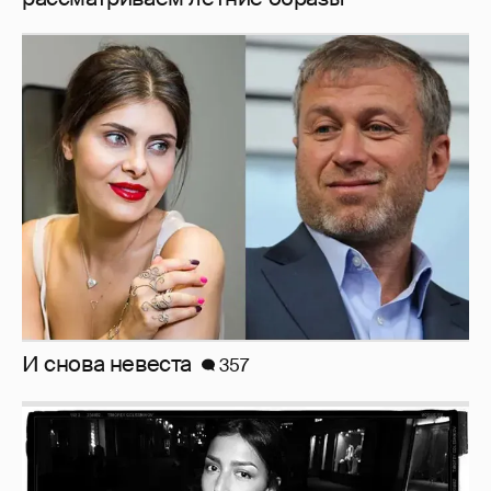
И снова невеста
357
Рублёвские дочки
187