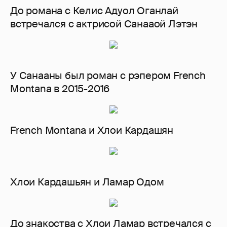
До романа с Келис Адуол Оганлай
встречался с актрисой Санааой Лэтэн
У Санааны был роман с рэпером French
Montana в 2015-2016
French Мontana и Хлои Кардашян
Хлои Кардашьян и Ламар Одом
До знакоства с Хлои Ламар встречался с