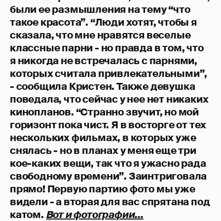
были ее размышления на тему “что
такое красота”. “Люди хотят, чтобы я
сказала, что мне нравятся веселые
классные парни - но правда в том, что
я никогда не встречалась с парнями,
которых считала привлекательными”,
- сообщила Кристен. Также девушка
поведала, что сейчас у нее нет никаких
кинопланов. “Странно звучит, но мой
горизонт пока чист. Я в восторге от тех
нескольких фильмах, в которых уже
снялась - но в планах у меня еще три
кое-каких вещи, так что я ужасно рада
свободному времени”. Заинтриговала
прямо! Первую партию фото мы уже
видели - а вторая для вас спрятана под
катом.
Вот и фотографии...