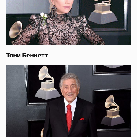
Тони Беннетт