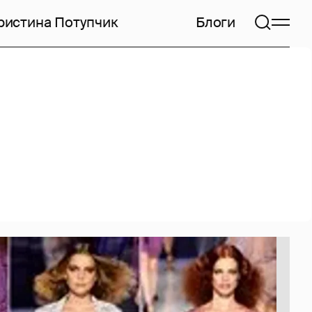
ристина Потупчик
Блоги