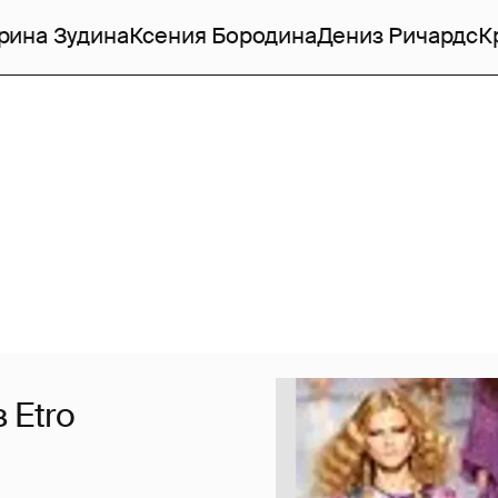
рина Зудина
Ксения Бородина
Дениз Ричардс
К
 Etro