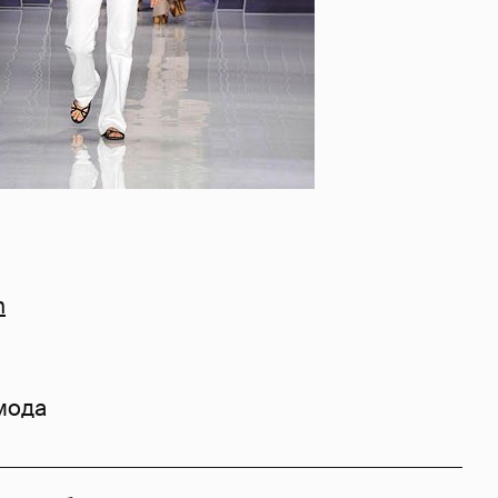
m
мода