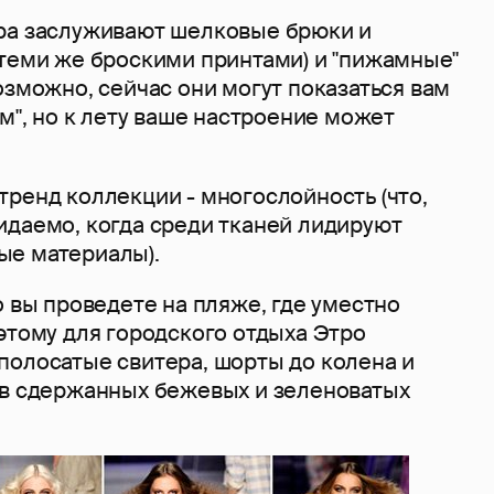
ра заслуживают шелковые брюки и
 теми же броскими принтами) и "пижамные"
озможно, сейчас они могут показаться вам
ом", но к лету ваше настроение может
ренд коллекции - многослойность (что,
идаемо, когда среди тканей лидируют
ые материалы).
о вы проведете на пляже, где уместно
этому для городского отдыха Этро
полосатые свитера, шорты до колена и
 в сдержанных бежевых и зеленоватых