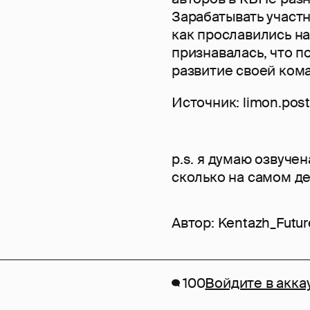
Зарабатывать участн
как прославились на
признавалась, что п
развитие своей ком
Источник: limon.pos
p.s. я думаю озвучен
сколько на самом де
Автор:
Kentazh_Futur
100
Войдите в акка