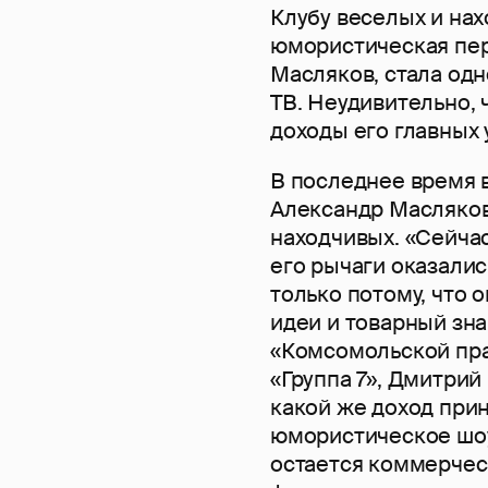
Клубу веселых и нах
юмористическая пер
Масляков, стала од
ТВ. Неудивительно,
доходы его главных 
В последнее время в
Александр Масляков
находчивых. «Сейчас
его рычаги оказали
только потому, что 
идеи и товарный зна
«Комсомольской пра
«Группа 7», Дмитри
какой же доход при
юмористическое шоу
остается коммерчес