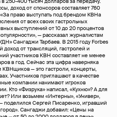
в 250-400 тысяч долларов за передачу.
сы, доход от спонсоров составляет 760
 «За право выступать под брендом КВНа
сления от всех своих гастрольных
вных выступлений от 10 до 20 процентов
популярности», — рассказал журналистам
ДН» Сангаджи Тарбаев. В 2015 году Forbes
й доход от трансляций, гастролей и
ний участников КВН составляет не менее
ров в год. Сейчас эта цифра наверняка
и КВНщиков — это гастроли, концерты,
вах. Участников приглашают в качестве
нные компании нанимают игроков
и. Кто «Физрука» написал, «Кухню»? А для
шет? Или возьмем «Интерны», «Универ»,
— поделился Сергей Писаренко, игравший
 город». Сангаджи добавил: «Цены на
ые — от 50 до 2000 долларов в день».