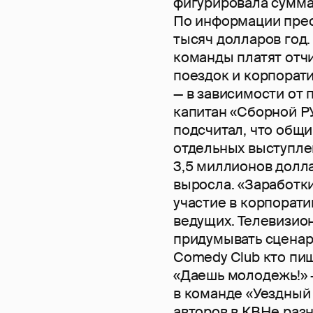
фигурировала сумма 
По информации прес
тысяч долларов год.
команды платят отчи
поездок и корпорати
— в зависимости от 
капитан «Сборной РУ
подсчитал, что общи
отдельных выступле
3,5 миллионов долла
выросла. «Заработк
участие в корпорати
ведущих. Телевизио
придумывать сценари
Comedy Club кто пи
«Даешь молодежь!» 
в команде «Уездный
авторов в КВНе разн