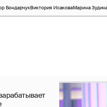
ор Бондарчук
Виктория Исакова
Марина Зудин
 зарабатывает
е