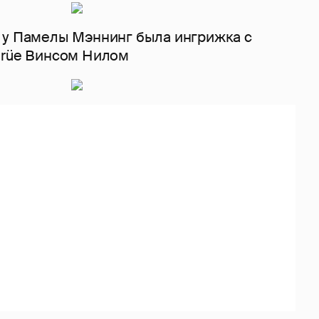
 у Памелы Мэннинг была ингрижка с
Crüe Винсом Нилом