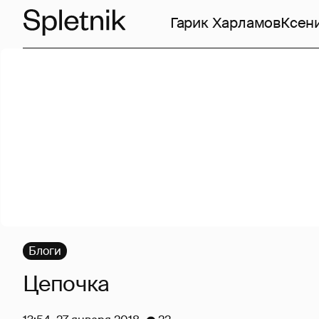
Гарик Харламов
Ксен
Блоги
Цепочка