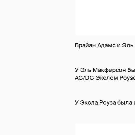
Брайан Адамс и Эль
У Эль Макферсон бы
AC/DC Экслом Роузо
У Эксла Роуза была