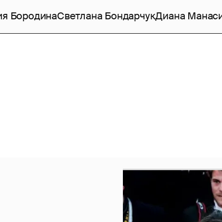
ия Бородина
Светлана Бондарчук
Диана Манас