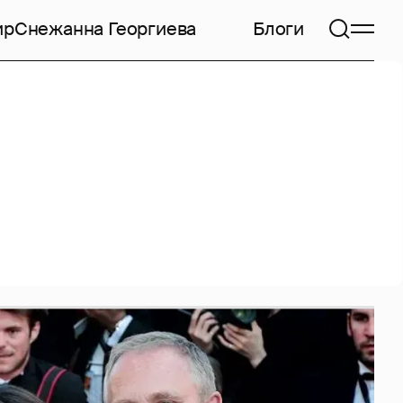
ир
Снежанна Георгиева
Блоги