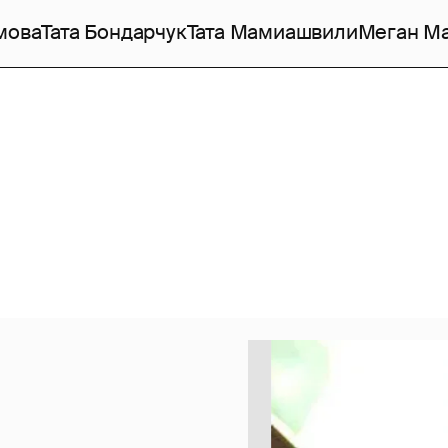
мова
Тата Бондарчук
Тата Мамиашвили
Меган М