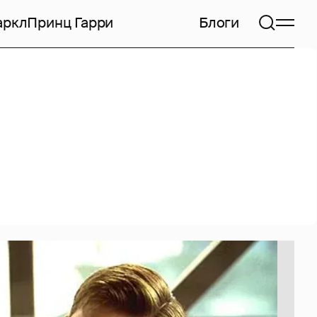
аркл
Принц Гарри
Блоги