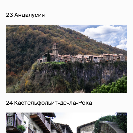
23 Андалусия
24 Кастельфольит-де-ла-Рока