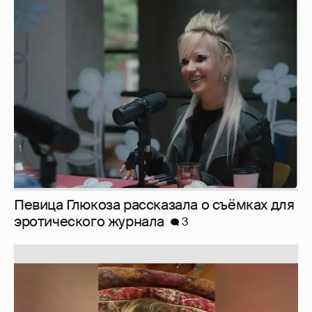
Певица Глюкоза рассказала о съёмках для
эротического журнала
3
Юлия Высоцкая выложила селфи без
макияжа
2