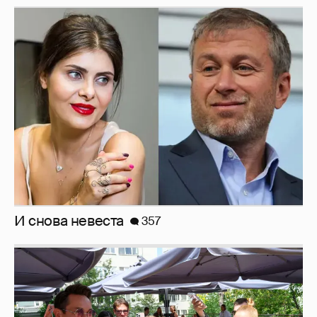
Анастасия Гребенкина, Женя Малахова,
Оксана Русланова и другие гости
фестиваля «Баланс вкуса и ритма»:
рассматриваем летние образы