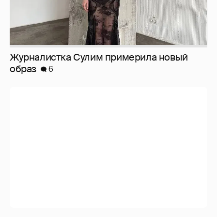
И снова невеста
357