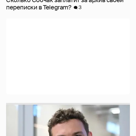
перeписки в Telegram?
3
Никита Кологривый высказался насчёт
ИИ
1