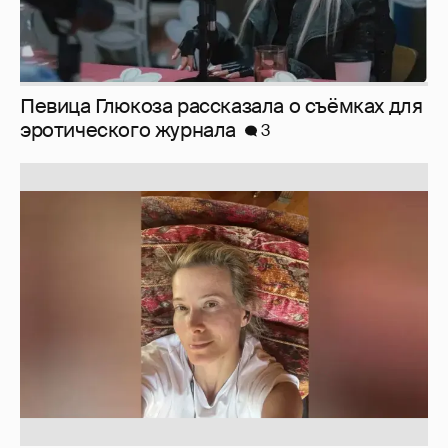
Юлия Высоцкая выложила селфи без
макияжа
2