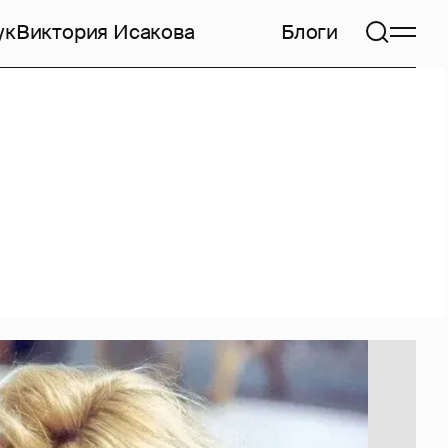
ук
Виктория Исакова
Блоги