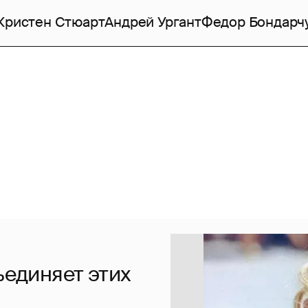
Кристен Стюарт
Андрей Ургант
Федор Бондарч
ъединяет этих