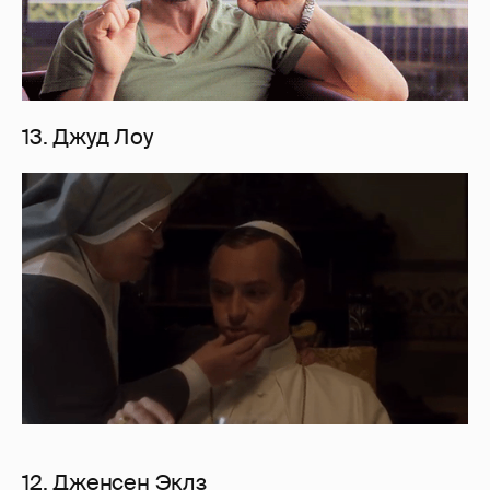
13. Джуд Лоу
12. Дженсен Эклз