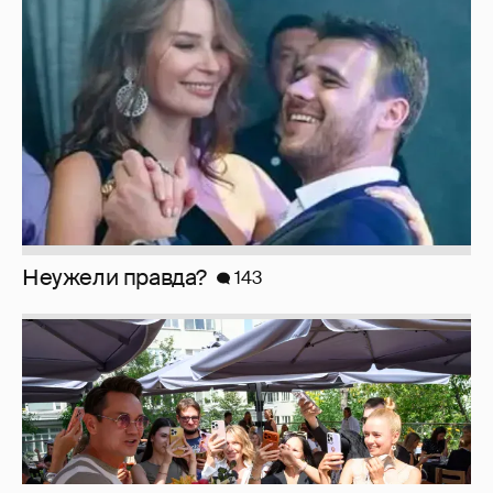
Неужели правда?
143
Анастасия Гребенкина, Женя Малахова,
Оксана Русланова и другие гости
фестиваля «Баланс вкуса и ритма»:
рассматриваем летние образы