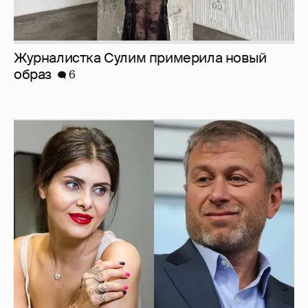
И снова невеста
357