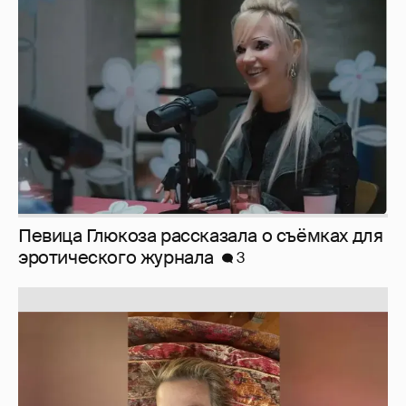
Певица Глюкоза рассказала о съёмках для
эротического журнала
3
Юлия Высоцкая выложила селфи без
макияжа
2