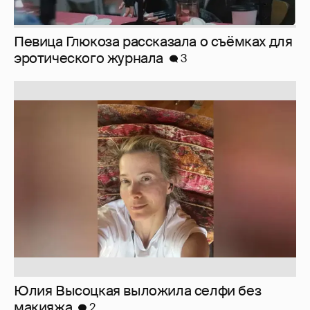
Юлия Высоцкая выложила селфи без
макияжа
2