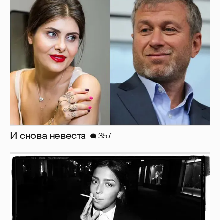
И снова невеста
357
Рублёвские дочки
187