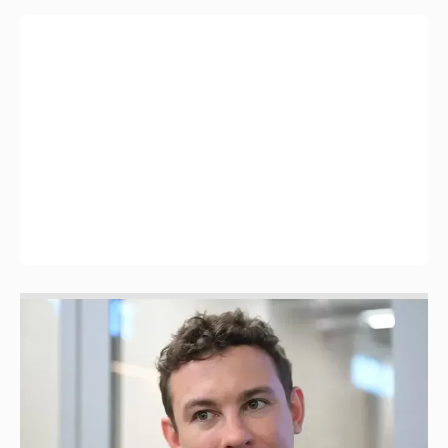
Никита Кологривый высказался насчёт
ИИ
1