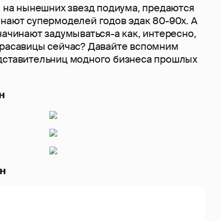
я на нынешних звезд подиума, предаются
нают супермоделей годов эдак 80-90х. А
начинают задумываться-а как, интересно,
красавицы сейчас? Давайте вспомним
дставительниц модного бизнеса прошлых
н
н