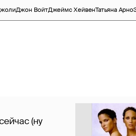
Джоли
Джон Войт
Джеймс Хейвен
Татьяна Арно
сейчас (ну