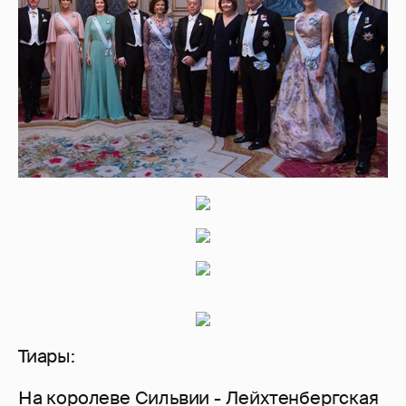
Тиары:
На королеве Сильвии - Лейхтенбергская