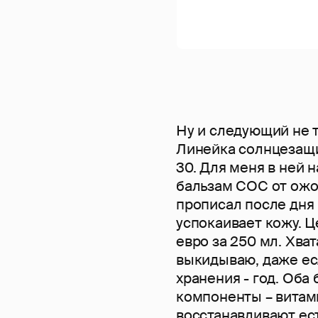
Ну и следующий не т
Линейка солнцезащи
30. Для меня в ней 
бальзам СОС от ожог
прописал после дня 
успокаивает кожу. Ц
евро за 250 мл. Хват
выкидываю, даже есл
хранения - год. Об
компоненты – витами
восстанавливают ес