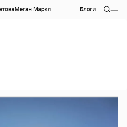
етова
Меган Маркл
Блоги