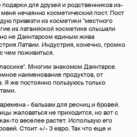
 подарки для друзей и родственников из-
у меня нечаянно косметический пост. Пост
ндую привезти из косметики "местного
огие из латвийской косметике слышали
, но не Дзинтарсом единым жива
трия Латвии. Индустрия, конечно, громко
ас чем поживиться.
классике". Многим знакомом Дзинтарсе.
омное наименование продуктов, от
. Я же постоянно пользуюсь только
ктами.
 времена - бальзам для ресниц и бровей.
ицы жаловаться не приходится, но вот с
как-то веселее растет. Использую его
овей. Стоит +/- 3 евро. Так что еще и