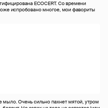
ртифицирована ECOCERT. Со времени
оже испробовано многое, мои фавориты
мыло. Очень сильно пахнет мятой, утром
 бодрит. Но запах на теле не остается (или