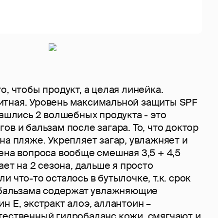
о, чтобы продукт, а целая линейка.
тная. Уровень максимальной защиты SPF
нашлись 2 волшебных продукта - это
ов и бальзам после загара. То, что доктор
на пляже. Укрепляет загар, увлажняет и
ена вопроса вообще смешная 3,5 + 4,5
ает на 2 сезона, дальше я просто
и что-то осталось в бутылочке, т.к. срок
а бальзама содержат увлажняющие
н Е, экстракт алоэ, аллантоин –
тественный гидробаланс кожи, смягчают и