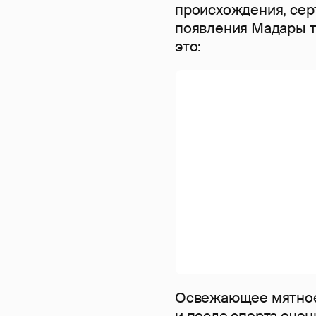
происхождения, се
появления Мадары т
это:
Освежающее мятное 
и после спорта очень