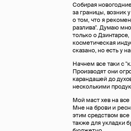
Собирая новогодние
за границы, возник 
о том, что я рекоме
разлива". Думаю мн
только о Дзинтарсе
косметическая индус
сказано, но есть у н
Начнем все таки с "
Производят они огр
карандашей до духов
несколькими проду
Мой маст хев на все
Мне на брови и ресн
этим средством все 
также для укладки бр
бюджетно.