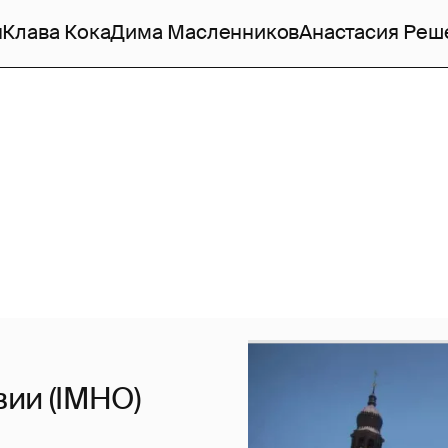
н
Клава Кока
Дима Масленников
Анастасия Реш
вии (IMHO)