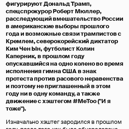
фигурируют Дональд Трамп,
спецспрокурор Роберт Мюллер,
расследующий вмешательство России
в американские выборы прошлого
года и возможные связи трампистов с
Кремлем, северокорейский диктатор
Ким Чен Ын, футболист Колин
Каперник, в прошлом году
опускавшийся на одно колено во время
исполнения гимна США в знак
протеста против расового неравенства
и поэтому не приглашенный в этом
году ни в одну команду, а также
движение с хэштегом #MeToo ("И я
тоже").
Изначально хэштег зародился в прошлом